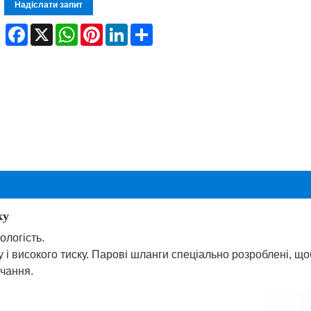
Надіслати запит
Facebook
X
WhatsApp
Pinterest
LinkedIn
Share
ку
ологість.
у і високого тиску. Парові шланги спеціально розроблені, щ
ачання.