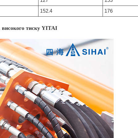
127
153
152.4
176
а високого тиску YITAI