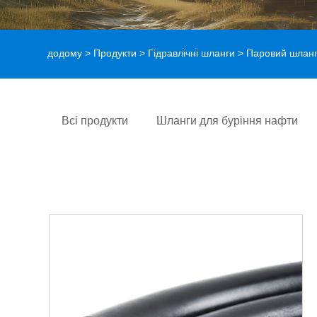
додому
>
Продукти
>
Гідравлічні шланги
> Паровий шланг 
Всі продукти
Шланги для буріння нафти