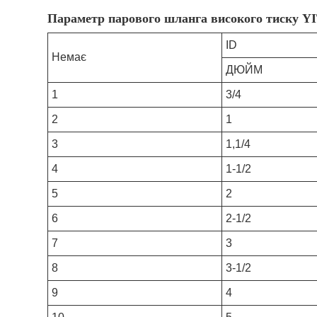
Параметр парового шланга високого тиску YI
ID
Немає
ДЮЙМ
1
3/4
2
1
3
1,1/4
4
1-1/2
5
2
6
2-1/2
7
3
8
3-1/2
9
4