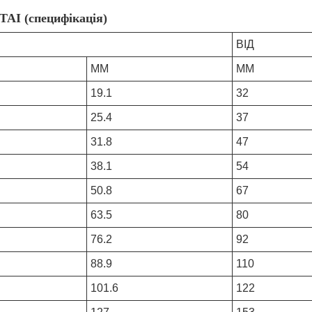
TAI (специфікація)
ВІД
ММ
ММ
19.1
32
25.4
37
31.8
47
38.1
54
50.8
67
63.5
80
76.2
92
88.9
110
101.6
122